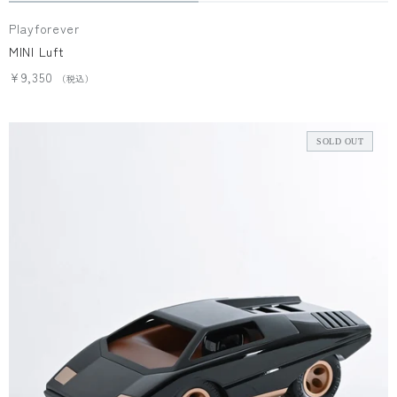
Playforever
MINI Luft
¥9,350
SOLD OUT