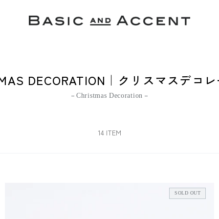
STMAS DECORATION｜クリスマスデコ
Christmas Decoration
14 ITEM
SOLD OUT