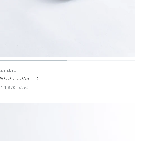
amabro
WOOD COASTER
¥1,870