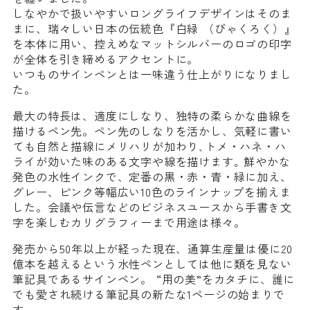
しなやかで扱いやすいロングライフデザインはそのま
まに、瑞々しい日本の伝統色『白緑 （びゃくろく）』
を本体に用い、控えめなマットシルバーのロゴの印字
が全体を引き締めるアクセントに。
いつものサインペンとは一味違う仕上がりになりまし
た。
最大の特長は、適度にしなり、独特の柔らかな曲線を
描けるペン先。ペン先のしなりを活かし、気軽に書い
ても自然と描線にメリハリが加わり､トメ・ハネ・ハ
ライが効いた味のある文字や線を描けます｡ 鮮やかな
発色の水性インクで、定番の黒・赤・青・緑に加え、
グレー、ピンク等幅広い10色のラインナップを揃えま
した。会議や伝言などのビジネスユースから手書き文
字を楽しむカリグラフィーまで用途は様々。
発売から50年以上が経った現在、通算生産量は優に20
億本を越えるという水性ペンとしては他に類を見ない
筆記具であるサインペン。 “用の美”をカタチに、誰に
でも愛され続ける筆記具の新たな1ページの始まりで
す。