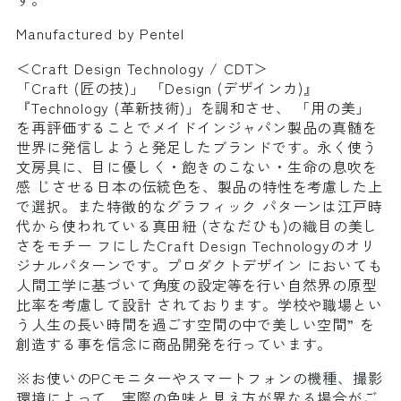
Manufactured by Pentel
＜Craft Design Technology / CDT＞
「Craft (匠の技)」 「Design (デザインカ)』
『Technology (革新技術)」を調和させ、 「用の美」
を再評価することでメイドインジャパン製品の真髄を
世界に発信しようと発足したブランドです。永く使う
文房具に、目に優しく・飽きのこない・生命の息吹を
感 じさせる日本の伝統色を、製品の特性を考慮した上
で選択。また特徴的なグラフィック パターンは江戸時
代から使われている真田紐 (さなだひも)の織目の美し
さをモチー フにしたCraft Design Technologyのオリ
ジナルパターンです。プロダクトデザイン においても
人間工学に基づいて角度の設定等を行い自然界の原型
比率を考慮して設計 されております。学校や職場とい
う人生の長い時間を過ごす空間の中で美しい空間” を
創造する事を信念に商品開発を行っています。
※お使いのPCモニターやスマートフォンの機種、撮影
環境によって、実際の色味と見え方が異なる場合がご