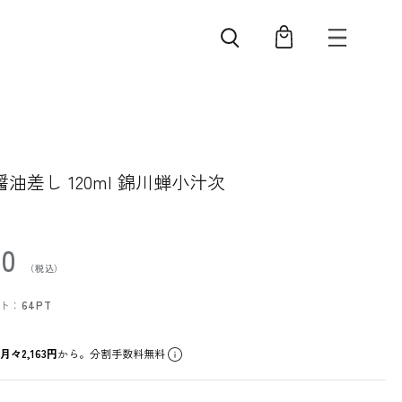
油差し 120ml 錦川蝉小汁次
90
ト：
64PT
ら
月々2,163円
から。分割手数料無料