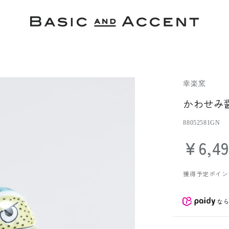
幸楽窯
かわせみ醤
88052581GN
¥6,4
獲得予定ポイン
な