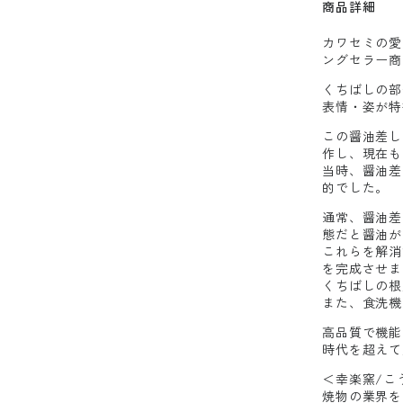
商品詳細
カワセミの愛
ングセラー商
くちばしの部
表情・姿が特
この醤油差し
作し、現在も
当時、醤油差
的でした。
通常、醤油差
態だと醤油が
これらを解消
を完成させま
くちばしの根
また、食洗機
高品質で機能
時代を超えて
＜幸楽窯/こ
焼物の業界を