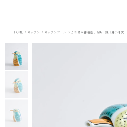
コンテンツへスキップ
HOME
キッチン
キッチンツール
かわせみ醤油差し 120ml 錦川蝉小汁次