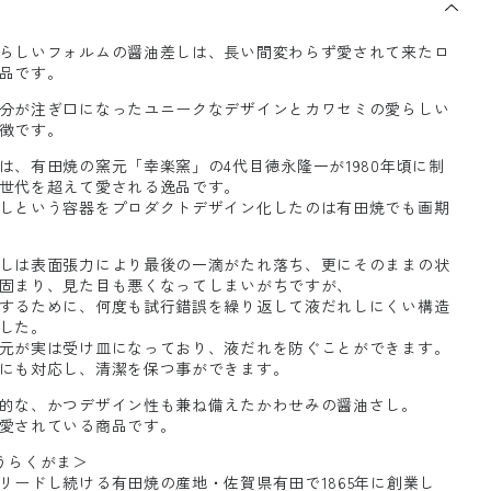
らしいフォルムの醤油差しは、長い間変わらず愛されて来たロ
品です。
分が注ぎ口になったユニークなデザインとカワセミの愛らしい
徴です。
は、有田焼の窯元「幸楽窯」の4代目徳永隆一が1980年頃に制
世代を超えて愛される逸品です。
しという容器をプロダクトデザイン化したのは有田焼でも画期
しは表面張力により最後の一滴がたれ落ち、更にそのままの状
固まり、見た目も悪くなってしまいがちですが、
するために、何度も試行錯誤を繰り返して液だれしにくい構造
した。
元が実は受け皿になっており、液だれを防ぐことができます。
にも対応し、清潔を保つ事ができます。
的な、かつデザイン性も兼ね備えたかわせみの醤油さし。
愛されている商品です。
うらくがま＞
リードし続ける有田焼の産地・佐賀県有田で1865年に創業し