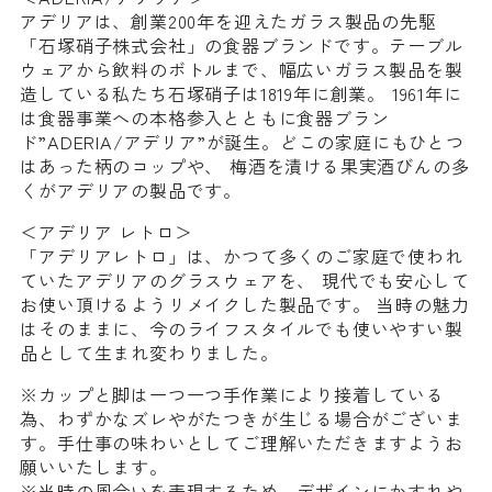
アデリアは、創業200年を迎えたガラス製品の先駆
「石塚硝子株式会社」の食器ブランドです。テーブル
ウェアから飲料のボトルまで、幅広いガラス製品を製
造している私たち石塚硝子は1819年に創業。 1961年に
は食器事業への本格参入とともに食器ブラン
ド”ADERIA/アデリア”が誕生。どこの家庭にもひとつ
はあった柄のコップや、 梅酒を漬ける果実酒びんの多
くがアデリアの製品です。
＜アデリア レトロ＞
「アデリアレトロ」は、かつて多くのご家庭で使われ
ていたアデリアのグラスウェアを、 現代でも安心して
お使い頂けるようリメイクした製品です。 当時の魅力
はそのままに、今のライフスタイルでも使いやすい製
品として生まれ変わりました。
※カップと脚は一つ一つ手作業により接着している
為、わずかなズレやがたつきが生じる場合がございま
す。手仕事の味わいとしてご理解いただきますようお
願いいたします。
※当時の風合いを表現するため、デザインにかすれや