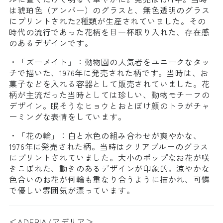
は琥珀色（アンバー）のグラスと、無色透明のグラス
にプリントされた2種類が生産されていました。その
時代の流行であった花柄を目一杯取り入れた、存在感
のあるデザインです。
・「ズーメイト」：動物園の人気者をユニークなタッ
チで描いた、1976年に発売された柄です。当時は、お
菓子などを入れる容器として販売されていました。花
柄が主流だった当時としては珍しい、動物モチーフの
デザイン。眠そうなヒョウとおとぼけ顔のトラがチャ
ーミングな表情をしています。
・「花の輪」：白と水色の組み合わせが爽やかな、
1976年に発売された柄。当時はクリアブルーのグラス
にプリントされていました。大小のポップなお花が咲
きこぼれた、動きのあるデザインが印象的。涼やかな
色合いのお花が何輪も重なり合うように描かれ、可憐
で優しい雰囲気が漂っています。
＜ADERIA/アデリア＞