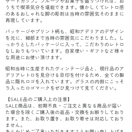
ザートカップ。フルーツやお菓子を盛りつければ、お
うちで喫茶気分を堪能できます。懐かしくてレトロ感
のあるおしゃれな脚の彫刻は当時の雰囲気そのままに
再現しています。
パッケージやプリント柄も、昭和アデリアのデザイン
を元に、細部まで当時の雰囲気にこだわりました。し
っかりとしたパッケージに入って、こだわりのレトロ
なしおりもついています。自家使い・ギフトなど様々
な用途にお使い頂けます。
昭和当時に生産されたヴィンテージ品と、現行品のア
デリアレトロを見分ける目印を付けるため、全ての製
品に隠れロゴを入れています。グラスの内側にこっそ
り入ったロゴマークをぜひ見つけて見てください。
【SALE品のご購入上の注意】
SALE商品は、初期不良・ご注文と異なる商品が届い
た場合を除くご購入後の返品・交換をお断りしており
ます。また、お取り置き、お取り寄せは対応しており
ません。
あらかじめご了承いただきますようお願い申し上げま