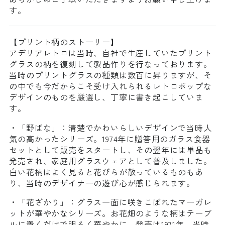
す。
【プリント柄のストーリー】
アデリアレトロは当時、自社で生産していたプリント
グラスの柄を復刻して製品作りを行なっております。
当時のプリントグラスの種類は数百に昇りますが、そ
の中でも今だからこそ受け入れられるレトロポップな
デザインのものを厳選し、丁寧に書き起こしていま
す。
・「野ばな」：清楚でかわいらしいデザインで当時人
気の高かったシリーズ。1974年に贈答用のガラス食器
セットとして販売をスタートし、その翌年には単品も
発売され、家庭用グラスウェアとして普及しました。
白い花柄はよく見ると花びらが散っているものもあ
り、当時のデザイナーの遊び心が感じられます。
・「花ざかり」：グラス一面に咲きこぼれたマーガレ
ットが華やかなシリーズ。お花畑のような柄はテーブ
ルに置くだけで明るく華やかに。発売は1971年。当時